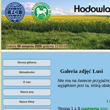
Sobota
08 sierpnia 2026
godzina 13:03:03
Strona główna
Galeria zdjęć Lusi
Aktualności
Nie ma na świecie przyjaźni
O nas
wyjątkiem jest ta, którą obd
Nasze psy
1
Nasze filmy
Strona 1 z 8
następna >>>