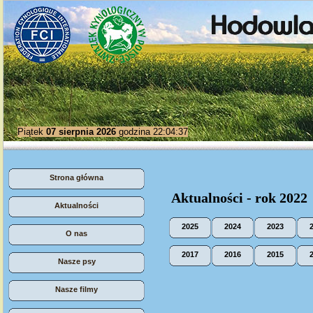
Piątek
07 sierpnia 2026
godzina 22:04:37
Strona główna
Aktualności - rok 2022
Aktualności
2025
2024
2023
O nas
2017
2016
2015
Nasze psy
Nasze filmy