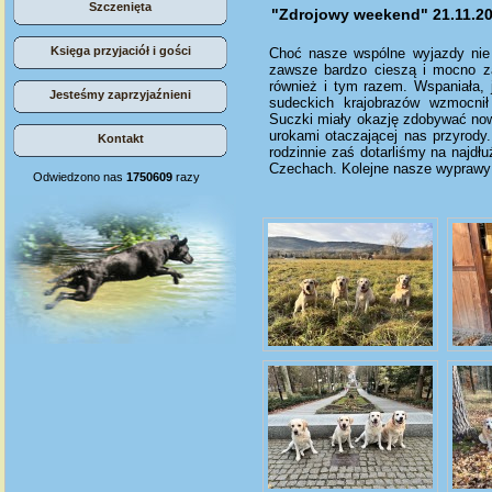
Szczenięta
"Zdrojowy weekend" 21.11.20
Księga przyjaciół i gości
Choć nasze wspólne wyjazdy nie n
zawsze bardzo cieszą i mocno za
również i tym razem. Wspaniała, 
Jesteśmy zaprzyjaźnieni
sudeckich krajobrazów wzmocnił 
Suczki miały okazję zdobywać nowe
urokami otaczającej nas przyrody
Kontakt
rodzinnie zaś dotarliśmy na najd
Czechach. Kolejne nasze wyprawy 
Odwiedzono nas
1750609
razy